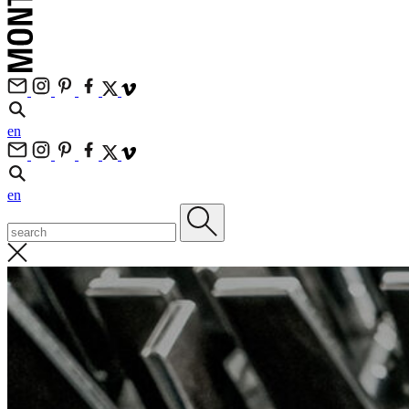
en
en